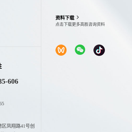
资料下载
点击下载更多高胜咨询资料
胜
85-606
65
：
区凤翔路41号创