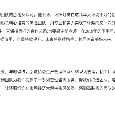
团队的感谢及认可，他说道，环照灯饰在这几年大环境不好的
和廖总精心培育的高胜团队，用专业和实力实现了环照的又一次
一直保持良好的合作关系;也要感谢邹老师，在2019年的下半年
数据清晰，产量持续提升。未来将继续携手，共同创造美好未来!
，与时俱进，引进精益生产管理体系和6S现场管理，使工厂
咨询团队为我们提供了一系列管理咨询服务，帮我们打造团队、
石，让环照灯饰在市场经济大潮中乘风破浪。感谢高胜咨询团队
意。