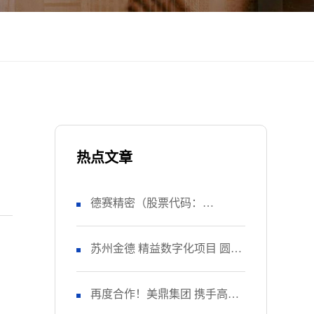
热点文章
德赛精密（股票代码：
SZ000049） 正式启动 管理升级
苏州金德 精益数字化项目 圆满
&精益注塑项目！
收官
再度合作！美鼎集团 携手高胜