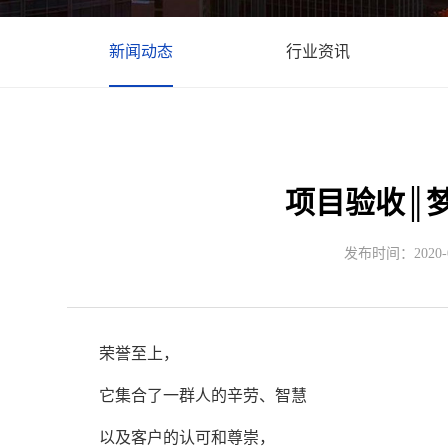
新闻动态
行业资讯
项目验收║
发布时间：2020-02
荣誉至上，
它集合了一群人的辛劳、智慧
以及客户的认可和尊崇，