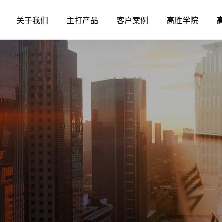
关于我们
主打产品
客户案例
高胜学院