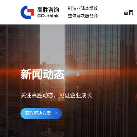
制造业降本增效
首页
整体解决服务商
新闻动态
关注高胜动态，见证企业成长
获取解决方案