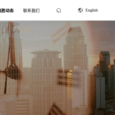
English
高胜动态
联系我们