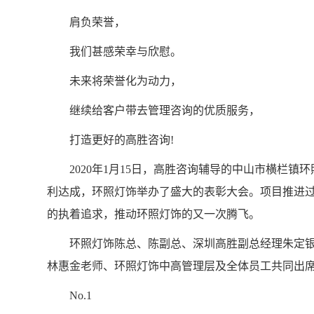
肩负荣誉，
我们甚感荣幸与欣慰。
未来将荣誉化为动力，
继续给客户带去管理咨询的优质服务，
打造更好的高胜咨询!
2020年1月15日，高胜咨询辅导的中山市横栏镇
利达成，环照灯饰举办了盛大的表彰大会。项目推进
的执着追求，推动环照灯饰的又一次腾飞。
环照灯饰陈总、陈副总、深圳高胜副总经理朱定银
林惠金老师、环照灯饰中高管理层及全体员工共同出
No.1