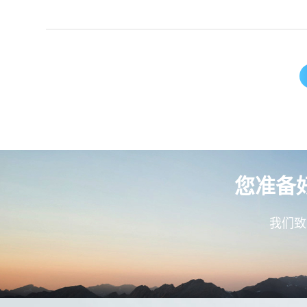
您准备
我们致