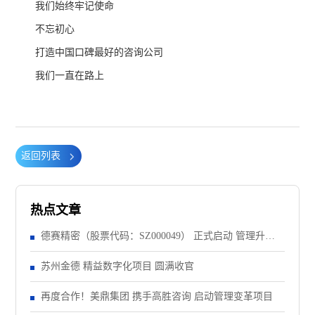
我们始终牢记使命
不忘初心
打造中国口碑最好的咨询公司
我们一直在路上
返回列表
热点文章
德赛精密（股票代码：SZ000049） 正式启动 管理升级&
精益注塑项目！
苏州金德 精益数字化项目 圆满收官
再度合作！美鼎集团 携手高胜咨询 启动管理变革项目