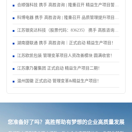
合顺强科技 携手 高胜咨询 | 隆重召开 精益生产项目誓师
大会！
科博电器 携手 高胜咨询 | 隆重召开 品质管理提升项目启
动大会！
江苏银奕达科技（股票代码：836235） 携手 高胜咨询｜
正式启动 管理变革项目
湖南捷联通 携手 高胜咨询｜正式启动 精益生产项目！
江苏欧凯包装 管理变革项目人资改善模块 圆满收官！
江苏康乃馨集团 正式启动 精益生产项目二期！
温州国徽 正式启动 管理变革&精益生产项目！
您准备好了吗？高胜帮助有梦想的企业高质量发展