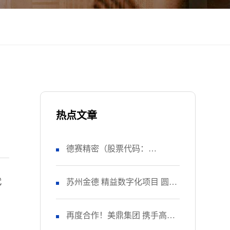
热点文章
德赛精密（股票代码：
代
SZ000049） 正式启动 管理升级
苏州金德 精益数字化项目 圆满
&精益注塑项目！
收官
再度合作！美鼎集团 携手高胜