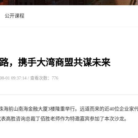
公开课程
路，携手大湾商盟共谋未来
-01 09:37:14 / 查看次数：776
珠海前山南海金融大厦3楼隆重举行。远道而来的近40位企业家
代表高胜咨询总裁丁佰胜老师作为特邀嘉宾参加了本次沙龙。