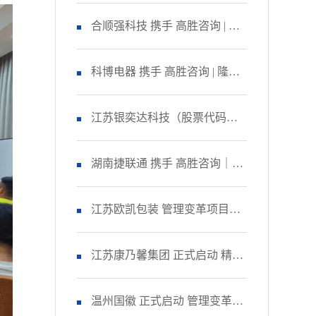
咨询 启动管理变革项目
合顺强科技 携手 高胜咨询 | 隆
重召开 精益生产项目誓师大
科博电器 携手 高胜咨询 | 隆重
会！
召开 品质管理提升项目启动大
江苏银奕达科技（股票代码：
会！
836235） 携手 高胜咨询｜正式
湖南捷联通 携手 高胜咨询｜正
启动 管理变革项目
式启动 精益生产项目！
江苏欧凯包装 管理变革项目人
资改善模块 圆满收官！
江苏康乃馨集团 正式启动 精益
生产项目二期！
温州国徽 正式启动 管理变革&