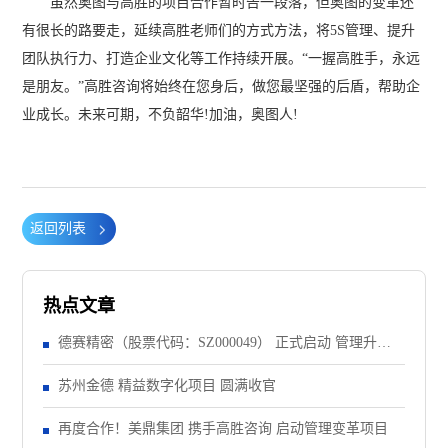
虽然奥图与高胜的项目合作暂时告一段落，但奥图的变革还
有很长的路要走，延续高胜老师们的方式方法，将5S管理、提升
团队执行力、打造企业文化等工作持续开展。“一握高胜手，永远
是朋友。”高胜咨询将始终在您身后，做您最坚强的后盾，帮助企
业成长。未来可期，不负韶华!加油，奥图人!
返回列表
热点文章
德赛精密（股票代码：SZ000049） 正式启动 管理升级&
精益注塑项目！
苏州金德 精益数字化项目 圆满收官
再度合作！美鼎集团 携手高胜咨询 启动管理变革项目