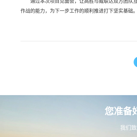
通过本次项目见面会，让高胜与威联达双方团队互
作战的能力，为下一步工作的顺利推进打下坚实基础
您准备
我们致