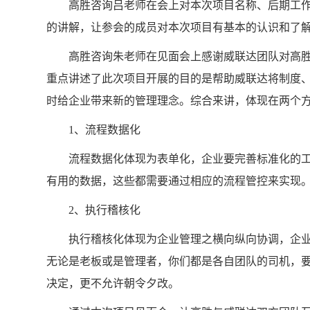
高胜咨询吕老师在会上对本次项目名称、后期工作
的讲解，让参会的成员对本次项目有基本的认识和了
高胜咨询朱老师在见面会上感谢威联达团队对高胜
重点讲述了此次项目开展的目的是帮助威联达将制度
时给企业带来新的管理理念。综合来讲，体现在两个
1、流程数据化
流程数据化体现为表单化，企业要完善标准化的工
有用的数据，这些都需要通过相应的流程管控来实现
2、执行稽核化
执行稽核化体现为企业管理之横向纵向协调，企业
无论是老板或是管理者，你们都是各自团队的司机，要
决定，更不允许朝令夕改。