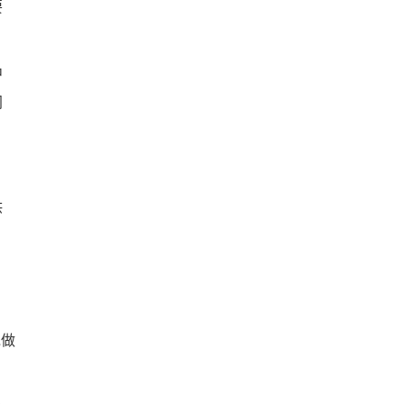
要
中
同
供
。
说做