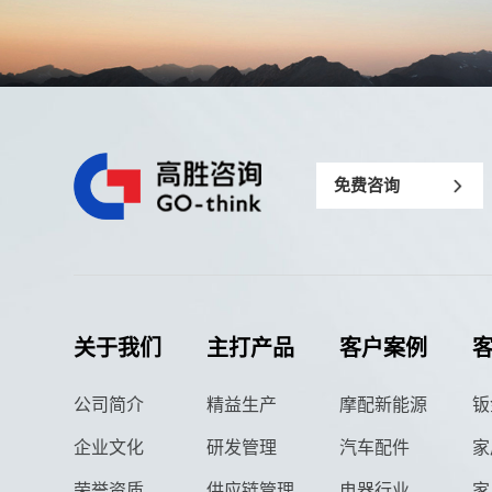
免费咨询
关于我们
主打产品
客户案例
公司简介
精益生产
摩配新能源
钣
企业文化
研发管理
汽车配件
家
荣誉资质
供应链管理
电器行业
家