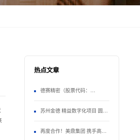
热点文章
德赛精密（股票代码：
意
SZ000049） 正式启动 管理升级
苏州金德 精益数字化项目 圆满
来
&精益注塑项目！
收官
再度合作！美鼎集团 携手高胜