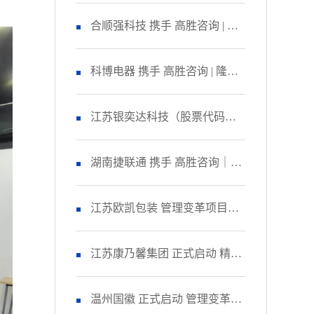
咨询 启动管理变革项目
合顺强科技 携手 高胜咨询 | 隆
重召开 精益生产项目誓师大
科博电器 携手 高胜咨询 | 隆重
会！
召开 品质管理提升项目启动大
江苏银奕达科技（股票代码：
会！
836235） 携手 高胜咨询｜正式
湖南捷联通 携手 高胜咨询｜正
启动 管理变革项目
式启动 精益生产项目！
江苏欧凯包装 管理变革项目人
资改善模块 圆满收官！
江苏康乃馨集团 正式启动 精益
生产项目二期！
温州国徽 正式启动 管理变革&