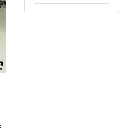
精益生产项目！
进
，