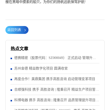
艘在黑暗中摸索的船只，为你们的扬帆远航保驾护航!
返回列表
热点文章
德赛精密（股票代码：SZ000049） 正式启动 管理升级&
精益注塑项目！
苏州金德 精益数字化项目 圆满收官
再度合作！美鼎集团 携手高胜咨询 启动管理变革项目
合顺强科技 携手 高胜咨询 | 隆重召开 精益生产项目誓师
大会！
科博电器 携手 高胜咨询 | 隆重召开 品质管理提升项目启