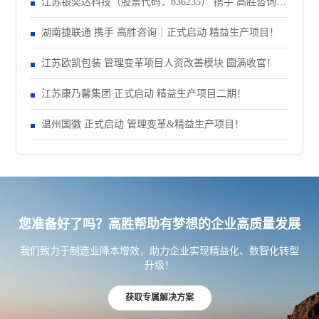
动大会！
江苏银奕达科技（股票代码：836235） 携手 高胜咨询｜
正式启动 管理变革项目
湖南捷联通 携手 高胜咨询｜正式启动 精益生产项目！
江苏欧凯包装 管理变革项目人资改善模块 圆满收官！
江苏康乃馨集团 正式启动 精益生产项目二期！
温州国徽 正式启动 管理变革&精益生产项目！
您准备好了吗？高胜帮助有梦想的企业高质量发展
我们致力于制造业降本增效，助力企业实现精益化、数智化转型
升级！
获取专属解决方案