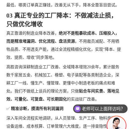
最低、哪类订单真正赚钱，改善无从下手，降本全靠盲目尝试。
03 真正专业的工厂降本：不做减法止损，
只做优化增收
真正靠谱的制造业降本改善，
绝对不是粗暴砍成本、压缩投入，
而是精准堵漏洞、优化流程、盘活资源
。不用裁员减配、不用牺
牲品质、不用透支产能，通过全流程精细化优化，实现“降本、提
效、提质、增收”同步落地。
高胜咨询深耕制造业工厂改善、全域降本增效20余年，累计服务
数千家居五金、机械加工、橡塑、电子装配等各类制造企业，深
耕工厂一线、懂生产、懂管理、更懂中小制造老板的痛点和难
处。我们不做纸上谈兵的理论方案，只做
贴合车间实景、落地见
效、可量化、可复盘
、可长期固化
的实战驻厂改善。
老师可以上面拜访吗？
✅
精准诊断，摸清所有利润漏洞
深入车间全流程实地调研，从人员管理、生产工序、物料库存、
设备运维、成本核算、订单管理六大维度，逐一排查隐性损耗，