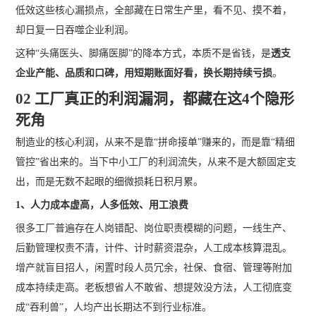
低效这些核心漏损点，全部藏在日常生产里，看不见、摸不着，
却日复一日吞噬企业利润。
这种“头痛医头、脚痛医脚”的降本方式，本质不是省钱，是
透支
企业产能、品质和口碑，用短期账面好看，换长期持续亏损
。
02 工厂真正的利润漏洞，都藏在这4个隐形
死角
制造业的核心利润，从来不是靠“拼命接单”赚来的，而是靠“精细
管控”省出来的。当下中小工厂的利润流失，从来不是大额固定支
出，而是无数不起眼的细微损耗日积月累。
1、人力成本虚高，人多低效、用工浪费
很多工厂普遍存在人岗错配、岗位职责模糊的问题，一线生产、
后勤管理权责不清，计件、计时薪资混杂，人工成本核算混乱。
增产就盲目招人，闲置时段人员冗余，社保、食宿、管理等附加
成本持续走高。老板想省人不敢省、想提效没方法，人工彻底变
成“吞利兽”，人均产出长期达不到行业标准。