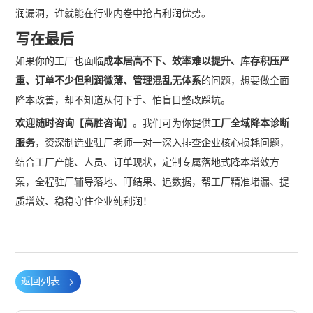
润漏洞，谁就能在行业内卷中抢占利润优势。
写在最后
如果你的工厂也面临
成本居高不下、效率难以提升、库存积压严
重、订单不少但利润微薄、管理混乱无体系
的问题，想要做全面
降本改善，却不知道从何下手、怕盲目整改踩坑。
欢迎随时咨询【高胜咨询】
。我们可为你提供
工厂全域降本诊断
服务
，资深制造业驻厂老师一对一深入排查企业核心损耗问题，
结合工厂产能、人员、订单现状，定制专属落地式降本增效方
案，全程驻厂辅导落地、盯结果、追数据，帮工厂精准堵漏、提
质增效、稳稳守住企业纯利润！
返回列表