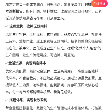
精准定位每一处成本漏点、效率卡点，出具专属工厂的
精细化成
本诊断报告
，所有问题、损耗数据、改善空间全部可视化，让老
板清清楚楚知道钱亏在哪、利从哪里来。
✅
流程重构，砍掉无效内耗
优化生产排程、工序流转、物料领用、品质管控全流程，杜绝停
工待料、重复作业、返工浪费等无效内耗。把老师傅的实操经验
标准化、数字化，固化成企业生产标准，摆脱“依赖个人经验”的
生产困境，让生产流程可控、可追溯、可复制。
✅
盘活资源，实现精准降本
优化人岗配置、精简冗余流程、盘活呆滞库存、降低设备能耗与
故障率，不盲目裁员、不压缩品质投入，通过资源最优配置，直
接降低人工浪费、物料损耗、能耗损耗、库存积压四大核心成
本，每一笔节省都能精准核算、看得见成效。
✅
搭建体系，实现长效盈利
帮企业搭建标准化、数据化的生产管理与成本管控体系，打破数