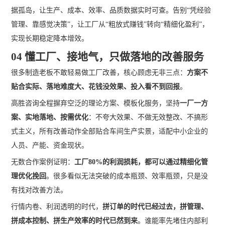
据孤岛，让生产、成本、效率、品质数据实时可查。告别“凭经验
管理、靠感觉决策”，让工厂从“粗放式赚钱”转向“精细化盈利”，
实现长期稳定降本增效。
04 懂工厂、接地气，只做落地的改善服务
很多制造老板不敢轻易做工厂改善，核心顾虑无非三点：
方案不
贴合实际、落地难度大、花钱没效果、投入看不到回报
。
高胜咨询全程摒弃空泛的理论方案、模板化服务，坚持
一厂一方
案、实地落地、按需优化
：不夸大效果、不做无效整改、不搞形
式主义，所有改善动作全部贴合车间生产实景，适配中小企业的
人员、产能、资金现状。
无数合作案例证明：
工厂80%的利润损耗，都可以通过精细化管
理优化挽回
。很多看似无法突破的成本瓶颈、效率瓶颈，只是没
有找对改善方法。
行情内卷、利润透明的时代，
拼订单的时代已经过去，拼管理、
拼成本控制、拼生产效率的时代已然到来
。谁能率先堵住内部利