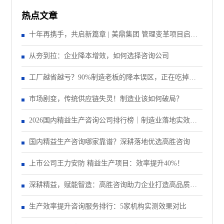
热点文章
十年再携手，共启新篇章 | 美鼎集团 管理变革项目启动
大会顺利召开
从夯到拉：企业降本增效，如何选择咨询公司
工厂越省越亏？90%制造老板的降本误区，正在吃掉你
的纯利润
市场剧变，传统供应链失灵！制造业该如何破局？
2026国内精益生产咨询公司排行榜｜制造业落地实效机
构TOP5盘点
国内精益生产咨询哪家靠谱？深耕落地优选高胜咨询
上市公司王力安防 精益生产项目：效率提升40%！
深耕精益，赋能智造：高胜咨询助力企业打造高品质、
低成本、快交期核心竞争力
生产效率提升咨询服务排行：5家机构实测效果对比