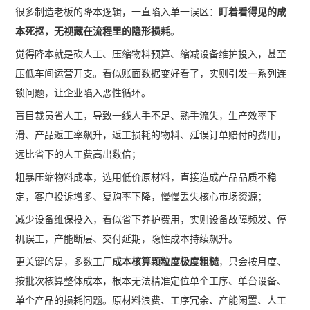
很多制造老板的降本逻辑，一直陷入单一误区：
盯着看得见的成
本死抠，无视藏在流程里的隐形损耗
。
觉得降本就是砍人工、压缩物料预算、缩减设备维护投入，甚至
压低车间运营开支。看似账面数据变好看了，实则引发一系列连
锁问题，让企业陷入恶性循环。
盲目裁员省人工，导致一线人手不足、熟手流失，生产效率下
滑、产品返工率飙升，返工损耗的物料、延误订单赔付的费用，
远比省下的人工费高出数倍；
粗暴压缩物料成本，选用低价原材料，直接造成产品品质不稳
定，客户投诉增多、复购率下降，慢慢丢失核心市场资源；
减少设备维保投入，看似省下养护费用，实则设备故障频发、停
机误工，产能断层、交付延期，隐性成本持续飙升。
更关键的是，多数工厂
成本核算颗粒度极度粗糙
，只会按月度、
按批次核算整体成本，根本无法精准定位单个工序、单台设备、
单个产品的损耗问题。原材料浪费、工序冗余、产能闲置、人工