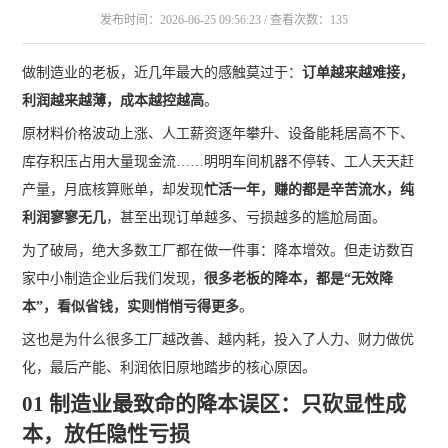
发布时间：2026-06-25 09:56:23 / 查看次数：135
做制造业的老板，近几年最大的感触莫过于：
订单越来越难接，
利润越来越薄，成本越控越高
。
原材料价格波动上涨、人工薪资逐年攀升、设备能耗居高不下、
库存积压占用大量现金流……明明车间机器不停转、工人天天赶
产量，月底核算账单，却发现
忙活一年，赚的都是辛苦流水，纯
利润寥寥无几
，甚至出现订单越多、亏损越多的尴尬局面。
为了破局，绝大多数工厂都在做一件事：降本增效。但走访数百
家中小制造企业后我们发现，
很多老板的降本，都是“无效降
本”，看似省钱，实则悄悄亏得更多
。
这也是为什么很多工厂越改善、越内耗，投入了人力、财力做优
化，最后产能、利润依旧原地踏步的核心原因。
01 制造业最致命的降本误区：只砍显性成
本，放任隐性亏损