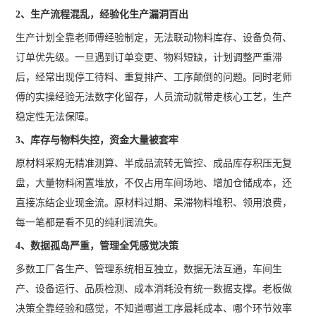
2、生产流程混乱，经验化生产漏洞百出
生产计划全靠老师傅经验制定，无法联动物料库存、设备负荷、
订单优先级。一旦遇到订单变更、物料短缺，计划调整严重滞
后，经常出现停工待料、重复排产、工序颠倒的问题。同时老师
傅的实操经验无法数字化留存，人员流动就带走核心工艺，生产
稳定性无法保障。
3、库存与物料失控，资金大量被套牢
原材料采购无精准测算、半成品流转无管控、成品库存积压无复
盘，大量物料闲置堆放，不仅占用车间场地、增加仓储成本，还
直接冻结企业现金流。原材料过期、呆滞物料堆积、领用浪费，
每一笔都是看不见的纯利润流失。
4、数据孤岛严重，管理全凭感觉决策
多数工厂各生产、管理系统相互独立，数据无法互通，车间生
产、设备运行、品质检测、成本消耗没有统一数据支撑。老板做
决策全靠经验和感觉，不知道哪道工序最耗成本、哪个环节效率