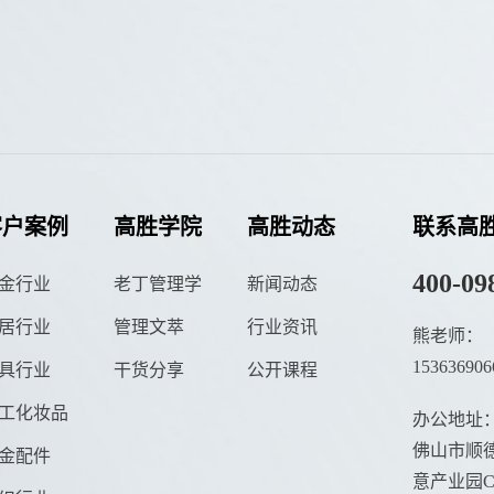
客户案例
高胜学院
高胜动态
联系高
400-09
金行业
老丁管理学
新闻动态
居行业
管理文萃
行业资讯
熊老师：
153636906
具行业
干货分享
公开课程
工化妆品
办公地址
佛山市顺德
金配件
意产业园C栋