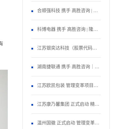
咨询 启动管理变革项目
合顺强科技 携手 高胜咨询 | 隆
重召开 精益生产项目誓师大
科博电器 携手 高胜咨询 | 隆重
有
会！
召开 品质管理提升项目启动大
江苏银奕达科技（股票代码：
会！
836235） 携手 高胜咨询｜正式
湖南捷联通 携手 高胜咨询｜正
启动 管理变革项目
式启动 精益生产项目！
江苏欧凯包装 管理变革项目人
资改善模块 圆满收官！
江苏康乃馨集团 正式启动 精益
生产项目二期！
温州国徽 正式启动 管理变革&