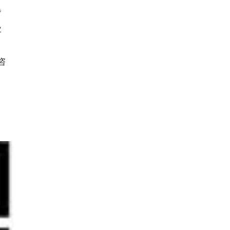
步
业
咨