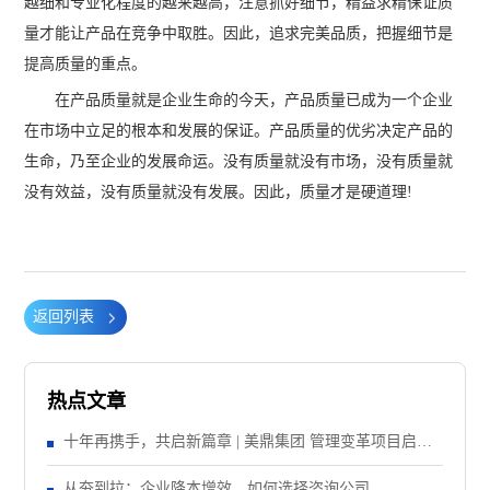
越细和专业化程度的越来越高，注意抓好细节，精益求精保证质
量才能让产品在竞争中取胜。因此，追求完美品质，把握细节是
提高质量的重点。
在产品质量就是企业生命的今天，产品质量已成为一个企业
在市场中立足的根本和发展的保证。产品质量的优劣决定产品的
生命，乃至企业的发展命运。没有质量就没有市场，没有质量就
没有效益，没有质量就没有发展。因此，质量才是硬道理!
返回列表
热点文章
十年再携手，共启新篇章 | 美鼎集团 管理变革项目启动
大会顺利召开
从夯到拉：企业降本增效，如何选择咨询公司