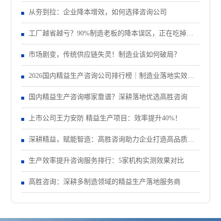
大会顺利召开
从夯到拉：企业降本增效，如何选择咨询公司
工厂越省越亏？90%制造老板的降本误区，正在吃掉你
的纯利润
市场剧变，传统供应链失灵！制造业该如何破局？
2026国内精益生产咨询公司排行榜｜制造业落地实效机
构TOP5盘点
国内精益生产咨询哪家靠谱？深耕落地优选高胜咨询
上市公司王力安防 精益生产项目：效率提升40%！
深耕精益，赋能智造：高胜咨询助力企业打造高品质、
低成本、快交期核心竞争力
生产效率提升咨询服务排行：5家机构实测效果对比
高胜咨询：深耕多制造领域的精益生产落地服务商