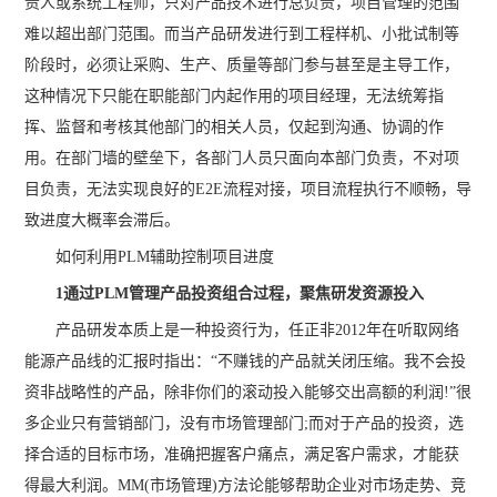
责人或系统工程师，只对产品技术进行总负责，项目管理的范围
难以超出部门范围。而当产品研发进行到工程样机、小批试制等
阶段时，必须让采购、生产、质量等部门参与甚至是主导工作，
这种情况下只能在职能部门内起作用的项目经理，无法统筹指
挥、监督和考核其他部门的相关人员，仅起到沟通、协调的作
用。在部门墙的壁垒下，各部门人员只面向本部门负责，不对项
目负责，无法实现良好的E2E流程对接，项目流程执行不顺畅，导
致进度大概率会滞后。
如何利用PLM辅助控制项目进度
1通过PLM管理产品投资组合过程，聚焦研发资源投入
产品研发本质上是一种投资行为，任正非2012年在听取网络
能源产品线的汇报时指出：“不赚钱的产品就关闭压缩。我不会投
资非战略性的产品，除非你们的滚动投入能够交出高额的利润!”很
多企业只有营销部门，没有市场管理部门;而对于产品的投资，选
择合适的目标市场，准确把握客户痛点，满足客户需求，才能获
得最大利润。MM(市场管理)方法论能够帮助企业对市场走势、竞