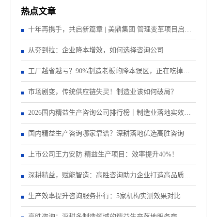
热点文章
十年再携手，共启新篇章 | 美鼎集团 管理变革项目启动
大会顺利召开
从夯到拉：企业降本增效，如何选择咨询公司
工厂越省越亏？90%制造老板的降本误区，正在吃掉你
的纯利润
市场剧变，传统供应链失灵！制造业该如何破局？
2026国内精益生产咨询公司排行榜｜制造业落地实效机
构TOP5盘点
国内精益生产咨询哪家靠谱？深耕落地优选高胜咨询
上市公司王力安防 精益生产项目：效率提升40%！
深耕精益，赋能智造：高胜咨询助力企业打造高品质、
低成本、快交期核心竞争力
生产效率提升咨询服务排行：5家机构实测效果对比
高胜咨询：深耕多制造领域的精益生产落地服务商