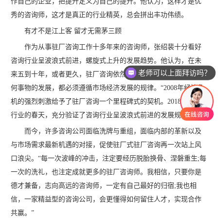
作自己的企业，把提升定义为自己的提升。他认为，这样才是优
秀的咨询师，这才是真正的行业精英，总会拼出丰功伟绩。
有才不是江上客 留才无需茅三顾
作为从事驻厂咨询工作十多年来的咨询师，张绍裴十分看好
咨询行业呈波浪式前进，螺旋式上升的发展趋势。他认为，在未
老师可以上面拜访吗？
来五到十年，或者更久，驻厂咨询依然会是一个朝阳产业，但任
何事物的发展，都必须遵循市场经济发展的规律。“2008年经济危
机的强烈刺激给予了驻厂咨询一个里程碑式的契机。2018年咨询
行业的春天，充分验证了咨询行业呈波浪式前进的发展规律。”
而今，许多咨询公司面临洗牌与重组，面临内部的革新以及
与市场需求最新机遇的对接，促使驻厂式驻厂咨询再一次站上风
口浪尖。“每一次波峰的冲击，注定要经历脱胎换骨、涅磐重生;每
一次的洗礼，也注定成就更多的驻厂咨询师。我相信，只要你是
德才兼备，志向高远的咨询师，一定有自己最好的归宿;我也相
信，一家精益型的咨询公司，会更懂得如何留住人才，实现合作
共赢。”