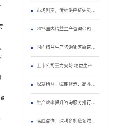
多
的降本误区，正在吃掉你的纯
市场剧变，传统供应链失灵！
导
利润
制造业该如何破局？
2026国内精益生产咨询公司排
行榜｜制造业落地实效机构
国内精益生产咨询哪家靠谱？
，
应
TOP5盘点
深耕落地优选高胜咨询
上市公司王力安防 精益生产项
制
目：效率提升40%！
深耕精益，赋能智造：高胜咨
案系
询助力企业打造高品质、低成
生产效率提升咨询服务排行：5
合
本、快交期核心竞争力
家机构实测效果对比
高胜咨询：深耕多制造领域的