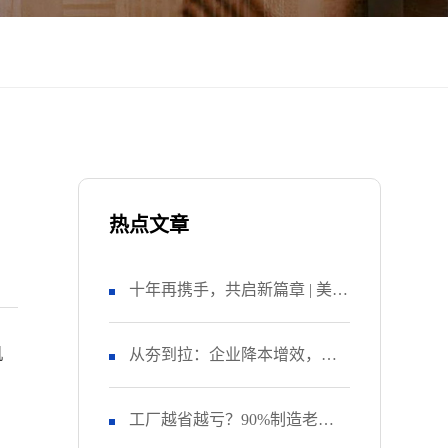
热点文章
十年再携手，共启新篇章 | 美鼎
机
集团 管理变革项目启动大会顺
从夯到拉：企业降本增效，如
利召开
何选择咨询公司
工厂越省越亏？90%制造老板