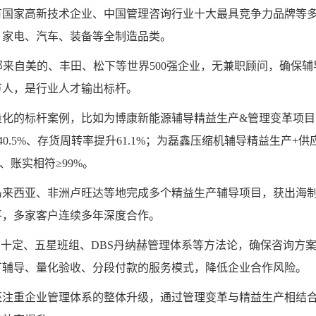
有国家高新技术企业、中国管理咨询行业十大最具竞争力品牌等
、家电、汽车、装备等全制造品类。
部来自美的、丰田、松下等世界500强企业，无兼职顾问，确保辅
万人，是行业人才输出标杆。
量化的标杆案例，比如为博康新能源辅导精益生产&管理变革项目
0.5%、存货周转率提升61.1%；为磊鑫压缩机辅导精益生产+供
%、账实相符≥99%。
马来西亚、非洲卢旺达等地完成多个精益生产辅导项目，获出海
平，多家客户连续多年深度合作。
步十定、五星班组、DBS丹纳赫管理体系等方法论，确保咨询方
厂辅导、量化验收、分段付款的服务模式，降低企业合作风险。
还注重企业管理体系的整体升级，通过管理变革与精益生产相结