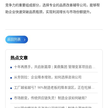
竞争力的重要组成部分，选择专业的品质改善辅导公司，能够帮
助企业快速突破品质瓶颈，实现利润增长与市场份额提升。
返回列表
热点文章
十年再携手，共启新篇章 | 美鼎集团 管理变革项目启动
大会顺利召开
从夯到拉：企业降本增效，如何选择咨询公司
工厂越省越亏？90%制造老板的降本误区，正在吃掉你
的纯利润
市场剧变，传统供应链失灵！制造业该如何破局？