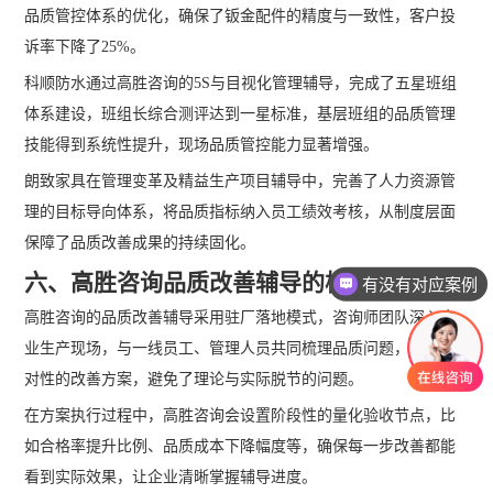
品质管控体系的优化，确保了钣金配件的精度与一致性，客户投
诉率下降了25%。
科顺防水通过高胜咨询的5S与目视化管理辅导，完成了五星班组
体系建设，班组长综合测评达到一星标准，基层班组的品质管理
技能得到系统性提升，现场品质管控能力显著增强。
朗致家具在管理变革及精益生产项目辅导中，完善了人力资源管
理的目标导向体系，将品质指标纳入员工绩效考核，从制度层面
保障了品质改善成果的持续固化。
六、高胜咨询品质改善辅导的核心服务模式
有没有对应案例
高胜咨询的品质改善辅导采用驻厂落地模式，咨询师团队深入企
业生产现场，与一线员工、管理人员共同梳理品质问题，制定针
对性的改善方案，避免了理论与实际脱节的问题。
在方案执行过程中，高胜咨询会设置阶段性的量化验收节点，比
如合格率提升比例、品质成本下降幅度等，确保每一步改善都能
看到实际效果，让企业清晰掌握辅导进度。