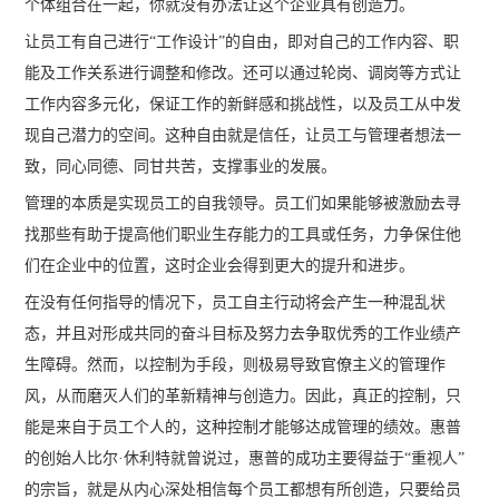
个体组合在一起，你就没有办法让这个企业具有创造力。
让员工有自己进行“工作设计”的自由，即对自己的工作内容、职
能及工作关系进行调整和修改。还可以通过轮岗、调岗等方式让
工作内容多元化，保证工作的新鲜感和挑战性，以及员工从中发
现自己潜力的空间。这种自由就是信任，让员工与管理者想法一
致，同心同德、同甘共苦，支撑事业的发展。
管理的本质是实现员工的自我领导。员工们如果能够被激励去寻
找那些有助于提高他们职业生存能力的工具或任务，力争保住他
们在企业中的位置，这时企业会得到更大的提升和进步。
在没有任何指导的情况下，员工自主行动将会产生一种混乱状
态，并且对形成共同的奋斗目标及努力去争取优秀的工作业绩产
生障碍。然而，以控制为手段，则极易导致官僚主义的管理作
风，从而磨灭人们的革新精神与创造力。因此，真正的控制，只
能是来自于员工个人的，这种控制才能够达成管理的绩效。惠普
的创始人比尔·休利特就曾说过，惠普的成功主要得益于“重视人”
的宗旨，就是从内心深处相信每个员工都想有所创造，只要给员