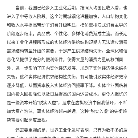
当前，我国已经步入工业化后期，按照人均国民收入看，也
进入了中等收入阶段。这个时期城镇化进程加快，人口结构变化
和收入水平提高带动了消费升级明显，模仿型排浪式消费主导的
阶段逐步结束，高品质、个性化、多样化消费渐成主流。而长期
以来工业化进程所形成的实体经济供给结构短期内无法适应消费
需求结构转型升级的需要，于是产生供求结构失衡。全球化和信
息化又提供了充分的便利条件，使得大量的消费力量转移到国
外，进一步影响了国内实体经济发展、加剧了实体经济供求结构
失衡。这种实体经济供求结构性失衡，有可能引致实体经济效率
逐步降低，从而资本投入实体经济回报率下降。实体企业面临着
国内投入回报降低以及日益提高的国内运营成本。更令人担忧的
是一些资本开始“脱实入虚”，追求在虚拟经济中自我循环，不断
加大资产泡沫，离实体经济越来越远。这种“脱实入虚”的失衡趋
势需要引起高度重视。
还需要重视的是，世界工业化进程表明，只有为数不多的后